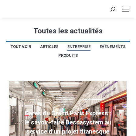
Recherche
:
Toutes les actualités
Vous êtes ici :
TOUT VOIR
ARTICLES
ENTREPRISE
EVÉNEMENTS
PRODUITS
Gares du Grand Paris Express :
le savoir-faire Descasystem au
service d’un projet titanesque