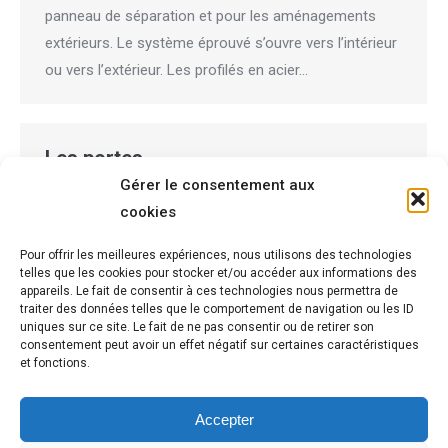
panneau de séparation et pour les aménagements
extérieurs. Le système éprouvé s’ouvre vers l’intérieur
ou vers l’extérieur. Les profilés en acier…
Les portes
Gérer le consentement aux
Bienvenue dans votre nouvel espace dédié aux
cookies
professionnels du secteur de la Métallerie. Retrouvez
Pour offrir les meilleures expériences, nous utilisons des technologies
les gammes de produits spécifiques à vos métiers.
telles que les cookies pour stocker et/ou accéder aux informations des
Traditionnelles Rupture de pont thermique Repliables
appareils. Le fait de consentir à ces technologies nous permettra de
traiter des données telles que le comportement de navigation ou les ID
VEC Découvrez nos produits…
uniques sur ce site. Le fait de ne pas consentir ou de retirer son
consentement peut avoir un effet négatif sur certaines caractéristiques
et fonctions.
Accepter
←
1
2
3
4