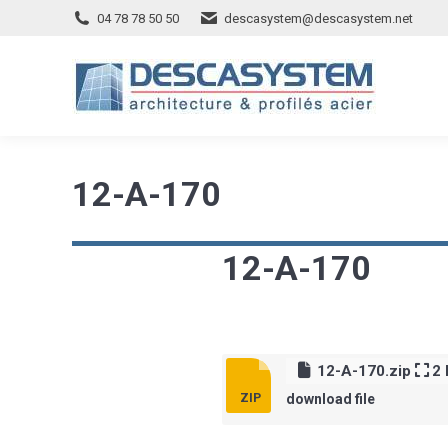
04 78 78 50 50
descasystem@descasystem.net
12-A-170
12-A-170
12-A-170.zip
2
download file