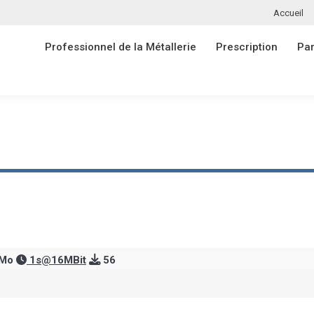
Accueil
Professionnel de la Métallerie
Prescription
Par
Professionnel de la Métallerie
Prescription
Par
 Mo
1s@16MBit
56