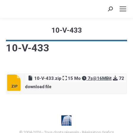
Recherche
:
10-V-433
Vous êtes ici :
10-V-433
10-V-433.zip
15 Mo
7s@16MBit
72
download file
© 2004-2026 - Tous droits réservés -
Réalisation Grafics