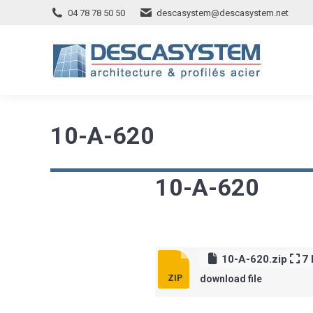
04 78 78 50 50
descasystem@descasystem.net
10-A-620
10-A-620
10-A-620.zip
7
download file