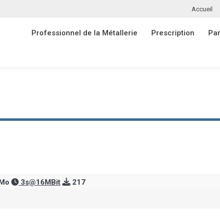
Accueil
Professionnel de la Métallerie
Prescription
Par
Professionnel de la Métallerie
Prescription
Par
 Mo
3s@16MBit
217