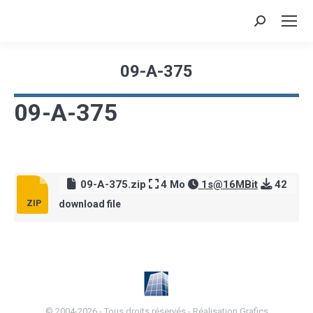
Recherche
:
09-A-375
Vous êtes ici :
09-A-375
09-A-375.zip
4 Mo
1s@16MBit
42
download file
© 2004-2026 - Tous droits réservés -
Réalisation Grafics