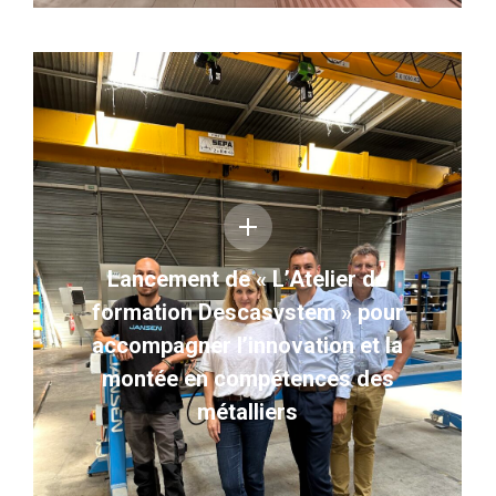
Lancement de « L’Atelier de
formation Descasystem » pour
accompagner l’innovation et la
montée en compétences des
métalliers