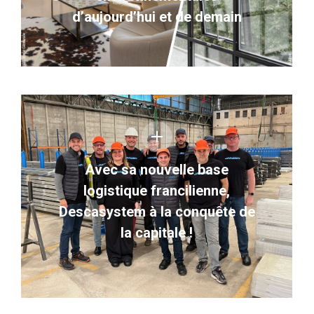
d’aujourd’hui et de demain
Avec sa nouvelle base
logistique francilienne,
Descasystem à la conquête de
la capitale !