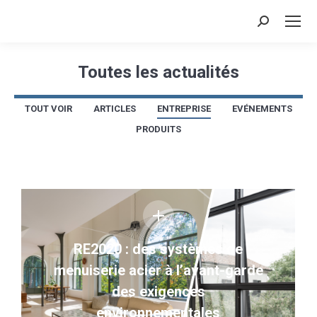
Recherche
:
Toutes les actualités
Vous êtes ici :
TOUT VOIR
ARTICLES
ENTREPRISE
EVÉNEMENTS
PRODUITS
RE2020 : des systèmes de
menuiserie acier à l’avant-garde
des exigences
environnementales