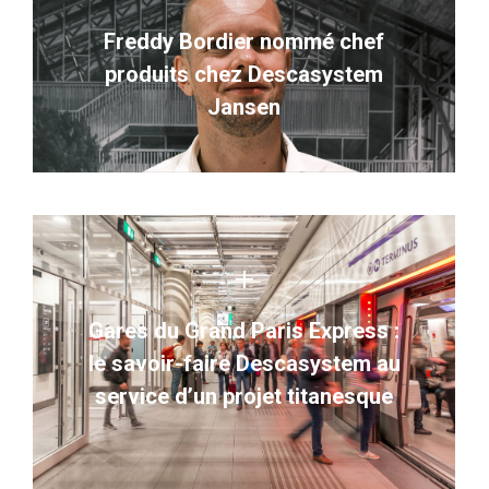
Freddy Bordier nommé chef
produits chez Descasystem
Jansen
Gares du Grand Paris Express :
le savoir-faire Descasystem au
service d’un projet titanesque